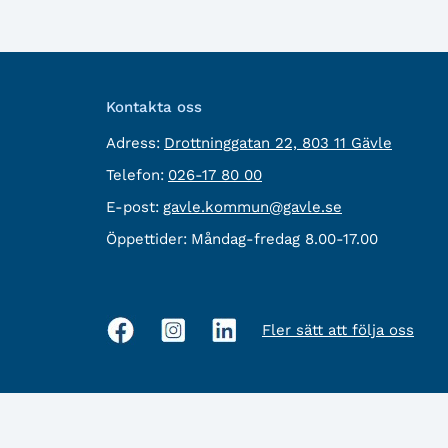
Kontakta oss
besöksadress:
Adress:
Drottninggatan 22, 803 11 Gävle
Telefon:
Telefon:
026-17 80 00
E-
E-post:
gavle.kommun@gavle.se
post:
Öppettider:
Måndag-fredag 8.00-17.00
Fler sätt att följa oss
Sociala
medier