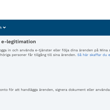
m
_
e-legitimation
 logga in och använda e-tjänster eller följa dina ärenden på Mina
öriga personer får tillgång till sina ärenden.
Så här skaffar du e
to för att handlägga ärenden, signera dokument eller använda e-