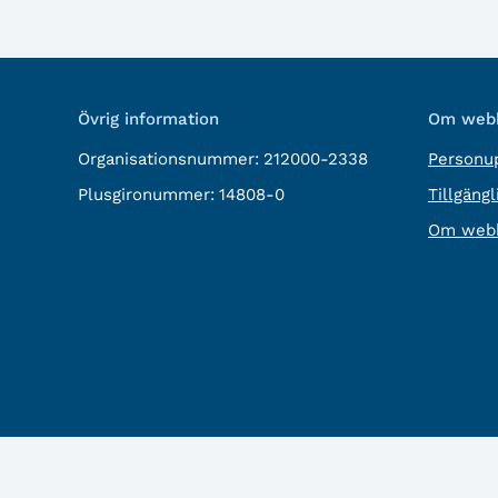
Övrig information
Om webb
Organisationsnummer:
212000-2338
Personup
Plusgironummer:
14808-0
Tillgäng
Om webb