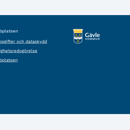
platsen
pgifter och dataskydd
lighetsredogörelse
platsen