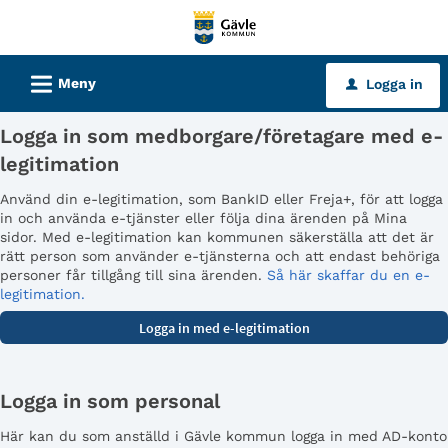
Välkommen
till
tjänster
L
Meny
Logga in
u
-
Gävle
Logga in som medborgare/företagare med e-
kommun
legitimation
Använd din e-legitimation, som BankID eller Freja+, för att logga
in och använda e-tjänster eller följa dina ärenden på Mina
sidor. Med e-legitimation kan kommunen säkerställa att det är
rätt person som använder e-tjänsterna och att endast behöriga
personer får tillgång till sina ärenden.
Så här skaffar du en e-
legitimation.
Logga in som personal
Här kan du som anställd i Gävle kommun logga in med AD-konto