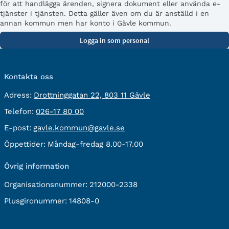
för att handlägga ärenden, signera dokument eller använda e-
tjänster i tjänsten. Detta gäller även om du är anställd i en
annan kommun men har konto i Gävle kommun.
Kontakta oss
besöksadress:
Adress:
Drottninggatan 22, 803 11 Gävle
Telefon:
Telefon:
026-17 80 00
E-
E-post:
gavle.kommun@gavle.se
post:
Öppettider:
Måndag-fredag 8.00-17.00
Övrig information
Organisationsnummer:
212000-2338
Plusgironummer:
14808-0