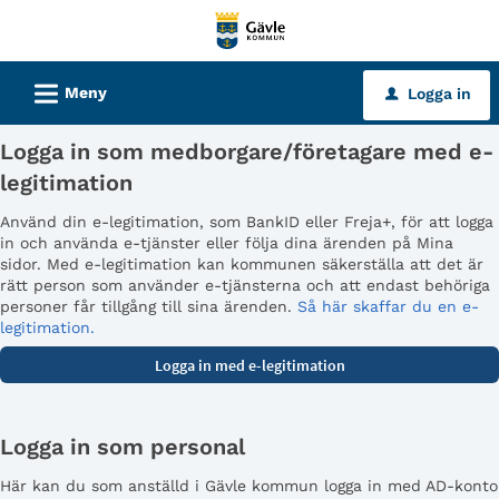
Välkommen
till
tjänster
L
Meny
Logga in
u
-
Gävle
Logga in som medborgare/företagare med e-
kommun
legitimation
Använd din e-legitimation, som BankID eller Freja+, för att logga
in och använda e-tjänster eller följa dina ärenden på Mina
sidor. Med e-legitimation kan kommunen säkerställa att det är
rätt person som använder e-tjänsterna och att endast behöriga
personer får tillgång till sina ärenden.
Så här skaffar du en e-
legitimation.
Logga in som personal
Här kan du som anställd i Gävle kommun logga in med AD-konto