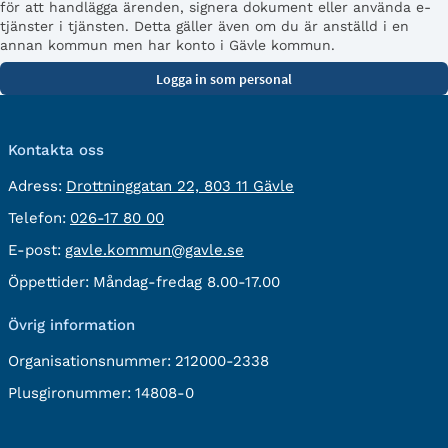
för att handlägga ärenden, signera dokument eller använda e-
tjänster i tjänsten. Detta gäller även om du är anställd i en
annan kommun men har konto i Gävle kommun.
Kontakta oss
besöksadress:
Adress:
Drottninggatan 22, 803 11 Gävle
Telefon:
Telefon:
026-17 80 00
E-
E-post:
gavle.kommun@gavle.se
post:
Öppettider:
Måndag-fredag 8.00-17.00
Övrig information
Organisationsnummer:
212000-2338
Plusgironummer:
14808-0