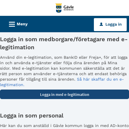
Välkommen
till
tjänster
L
Meny
Logga in
u
-
Gävle
Logga in som medborgare/företagare med e-
kommun
legitimation
Använd din e-legitimation, som BankID eller Freja+, för att logga
in och använda e-tjänster eller följa dina ärenden på Mina
sidor. Med e-legitimation kan kommunen säkerställa att det är
rätt person som använder e-tjänsterna och att endast behöriga
personer får tillgång till sina ärenden.
Så här skaffar du en e-
legitimation.
Logga in som personal
Här kan du som anställd i Gävle kommun logga in med AD-konto