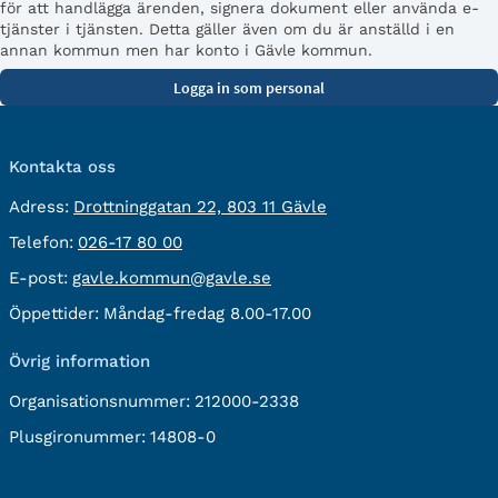
för att handlägga ärenden, signera dokument eller använda e-
tjänster i tjänsten. Detta gäller även om du är anställd i en
annan kommun men har konto i Gävle kommun.
Kontakta oss
besöksadress:
Adress:
Drottninggatan 22, 803 11 Gävle
Telefon:
Telefon:
026-17 80 00
E-
E-post:
gavle.kommun@gavle.se
post:
Öppettider:
Måndag-fredag 8.00-17.00
Övrig information
Organisationsnummer:
212000-2338
Plusgironummer:
14808-0