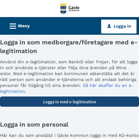
Välkommen
till
tjänster
L
Meny
Logga in
u
-
Gävle
Logga in som medborgare/företagare med e-
kommun
legitimation
Använd din e-legitimation, som BankID eller Freja+, för att logga
in och använda e-tjänster eller följa dina ärenden på Mina
sidor. Med e-legitimation kan kommunen säkerställa att det är
rätt person som använder e-tjänsterna och att endast behöriga
personer får tillgång till sina ärenden.
Så här skaffar du en e-
legitimation.
Logga in som personal
Här kan du som anställd i Gävle kommun logga in med AD-konto