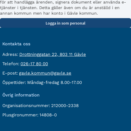
för att handlägga ärenden, signera dokument eller använda e-
tjänster i tjänsten. Detta gäller även om du är anställd i en
annan kommun men har konto i Gävle kommun.
Kontakta oss
besöksadress:
Adress:
Drottninggatan 22, 803 11 Gävle
Telefon:
Telefon:
026-17 80 00
E-
E-post:
gavle.kommun@gavle.se
post:
Öppettider:
Måndag-fredag 8.00-17.00
Övrig information
Organisationsnummer:
212000-2338
Plusgironummer:
14808-0