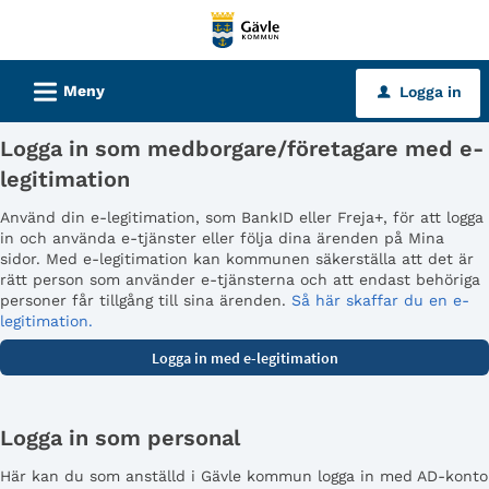
Välkommen
till
tjänster
L
Meny
Logga in
u
-
Gävle
Logga in som medborgare/företagare med e-
kommun
legitimation
Använd din e-legitimation, som BankID eller Freja+, för att logga
in och använda e-tjänster eller följa dina ärenden på Mina
sidor. Med e-legitimation kan kommunen säkerställa att det är
rätt person som använder e-tjänsterna och att endast behöriga
personer får tillgång till sina ärenden.
Så här skaffar du en e-
legitimation.
Logga in som personal
Här kan du som anställd i Gävle kommun logga in med AD-konto