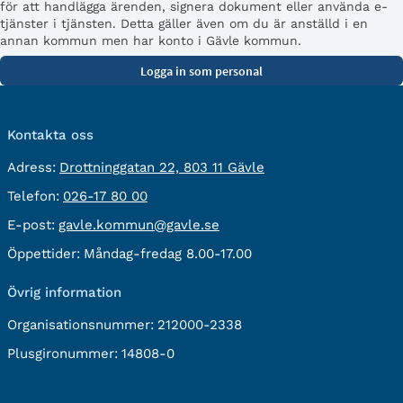
för att handlägga ärenden, signera dokument eller använda e-
tjänster i tjänsten. Detta gäller även om du är anställd i en
annan kommun men har konto i Gävle kommun.
Kontakta oss
besöksadress:
Adress:
Drottninggatan 22, 803 11 Gävle
Telefon:
Telefon:
026-17 80 00
E-
E-post:
gavle.kommun@gavle.se
post:
Öppettider:
Måndag-fredag 8.00-17.00
Övrig information
Organisationsnummer:
212000-2338
Plusgironummer:
14808-0