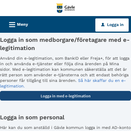
Välkommen
till
tjänster
L
Meny
Logga in
u
-
Gävle
Logga in som medborgare/företagare med e-
kommun
legitimation
Använd din e-legitimation, som BankID eller Freja+, för att logga
in och använda e-tjänster eller följa dina ärenden på Mina
sidor. Med e-legitimation kan kommunen säkerställa att det är
rätt person som använder e-tjänsterna och att endast behöriga
personer får tillgång till sina ärenden.
Så här skaffar du en e-
legitimation.
Logga in som personal
Här kan du som anställd i Gävle kommun logga in med AD-konto