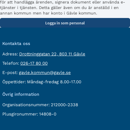
för att handlägga ärenden, signera dokument eller använda e-
tjänster i tjänsten. Detta gäller även om du är anställd i en
annan kommun men har konto i Gävle kommun.
Kontakta oss
besöksadress:
Adress:
Drottninggatan 22, 803 11 Gävle
Telefon:
Telefon:
026-17 80 00
E-
E-post:
gavle.kommun@gavle.se
post:
Öppettider:
Måndag-fredag 8.00-17.00
Övrig information
Organisationsnummer:
212000-2338
Plusgironummer:
14808-0