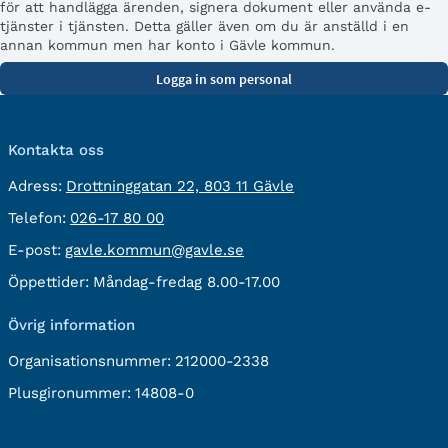
för att handlägga ärenden, signera dokument eller använda e-
tjänster i tjänsten. Detta gäller även om du är anställd i en
annan kommun men har konto i Gävle kommun.
Kontakta oss
besöksadress:
Adress:
Drottninggatan 22, 803 11 Gävle
Telefon:
Telefon:
026-17 80 00
E-
E-post:
gavle.kommun@gavle.se
post:
Öppettider:
Måndag-fredag 8.00-17.00
Övrig information
Organisationsnummer:
212000-2338
Plusgironummer:
14808-0