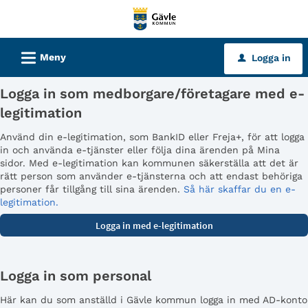
Välkommen
till
tjänster
L
Meny
Logga in
u
-
Gävle
Logga in som medborgare/företagare med e-
kommun
legitimation
Använd din e-legitimation, som BankID eller Freja+, för att logga
in och använda e-tjänster eller följa dina ärenden på Mina
sidor. Med e-legitimation kan kommunen säkerställa att det är
rätt person som använder e-tjänsterna och att endast behöriga
personer får tillgång till sina ärenden.
Så här skaffar du en e-
legitimation.
Logga in som personal
Här kan du som anställd i Gävle kommun logga in med AD-konto