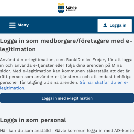
Välkommen
till
tjänster
L
Meny
Logga in
u
-
Gävle
Logga in som medborgare/företagare med e-
kommun
legitimation
Använd din e-legitimation, som BankID eller Freja+, för att logga
in och använda e-tjänster eller följa dina ärenden på Mina
sidor. Med e-legitimation kan kommunen säkerställa att det är
rätt person som använder e-tjänsterna och att endast behöriga
personer får tillgång till sina ärenden.
Så här skaffar du en e-
legitimation.
Logga in som personal
Här kan du som anställd i Gävle kommun logga in med AD-konto