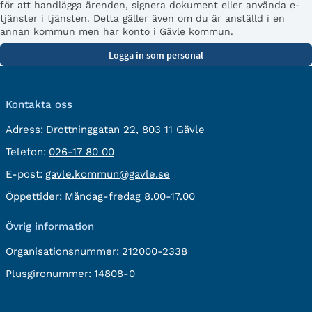
för att handlägga ärenden, signera dokument eller använda e-
tjänster i tjänsten. Detta gäller även om du är anställd i en
annan kommun men har konto i Gävle kommun.
Kontakta oss
besöksadress:
Adress:
Drottninggatan 22, 803 11 Gävle
Telefon:
Telefon:
026-17 80 00
E-
E-post:
gavle.kommun@gavle.se
post:
Öppettider:
Måndag-fredag 8.00-17.00
Övrig information
Organisationsnummer:
212000-2338
Plusgironummer:
14808-0