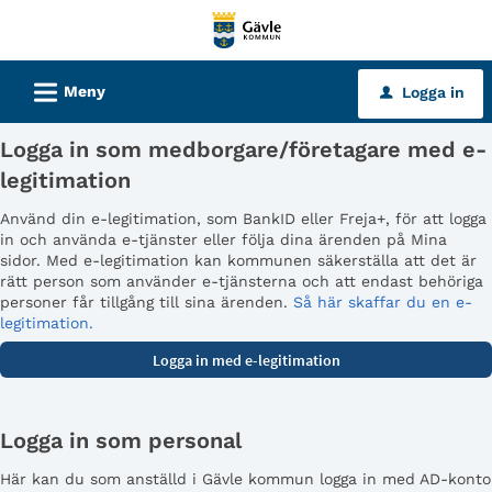
Välkommen
till
tjänster
L
Meny
Logga in
u
-
Gävle
Logga in som medborgare/företagare med e-
kommun
legitimation
Använd din e-legitimation, som BankID eller Freja+, för att logga
in och använda e-tjänster eller följa dina ärenden på Mina
sidor. Med e-legitimation kan kommunen säkerställa att det är
rätt person som använder e-tjänsterna och att endast behöriga
personer får tillgång till sina ärenden.
Så här skaffar du en e-
legitimation.
Logga in som personal
Här kan du som anställd i Gävle kommun logga in med AD-konto