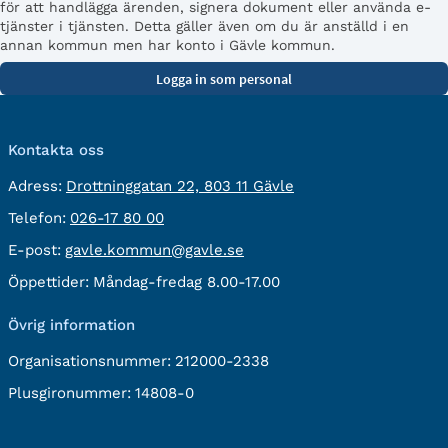
för att handlägga ärenden, signera dokument eller använda e-
tjänster i tjänsten. Detta gäller även om du är anställd i en
annan kommun men har konto i Gävle kommun.
Kontakta oss
besöksadress:
Adress:
Drottninggatan 22, 803 11 Gävle
Telefon:
Telefon:
026-17 80 00
E-
E-post:
gavle.kommun@gavle.se
post:
Öppettider:
Måndag-fredag 8.00-17.00
Övrig information
Organisationsnummer:
212000-2338
Plusgironummer:
14808-0