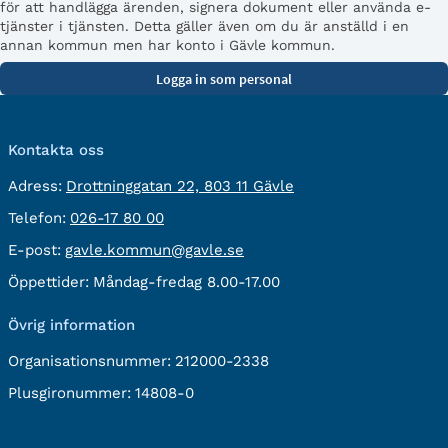
för att handlägga ärenden, signera dokument eller använda e-
tjänster i tjänsten. Detta gäller även om du är anställd i en
annan kommun men har konto i Gävle kommun.
Kontakta oss
besöksadress:
Adress:
Drottninggatan 22, 803 11 Gävle
Telefon:
Telefon:
026-17 80 00
E-
E-post:
gavle.kommun@gavle.se
post:
Öppettider:
Måndag-fredag 8.00-17.00
Övrig information
Organisationsnummer:
212000-2338
Plusgironummer:
14808-0