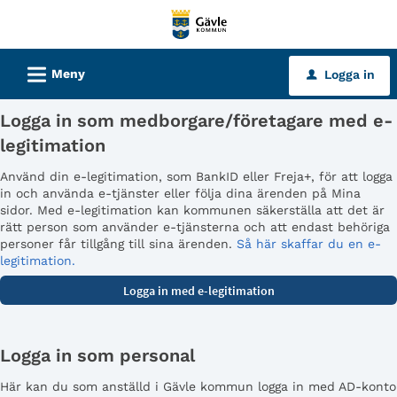
Välkommen
till
tjänster
L
Meny
Logga in
u
-
Gävle
Logga in som medborgare/företagare med e-
kommun
legitimation
Använd din e-legitimation, som BankID eller Freja+, för att logga
in och använda e-tjänster eller följa dina ärenden på Mina
sidor. Med e-legitimation kan kommunen säkerställa att det är
rätt person som använder e-tjänsterna och att endast behöriga
personer får tillgång till sina ärenden.
Så här skaffar du en e-
legitimation.
Logga in som personal
Här kan du som anställd i Gävle kommun logga in med AD-konto