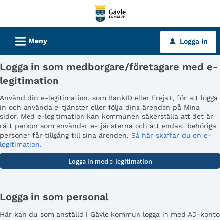
Välkommen
till
tjänster
L
Meny
Logga in
u
-
Gävle
Logga in som medborgare/företagare med e-
kommun
legitimation
Använd din e-legitimation, som BankID eller Freja+, för att logga
in och använda e-tjänster eller följa dina ärenden på Mina
sidor. Med e-legitimation kan kommunen säkerställa att det är
rätt person som använder e-tjänsterna och att endast behöriga
personer får tillgång till sina ärenden.
Så här skaffar du en e-
legitimation.
Logga in som personal
Här kan du som anställd i Gävle kommun logga in med AD-konto