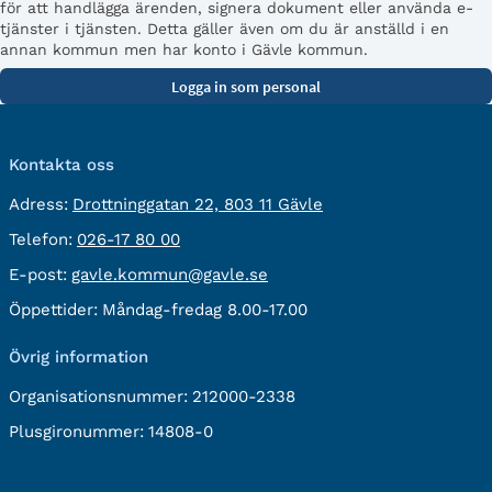
för att handlägga ärenden, signera dokument eller använda e-
tjänster i tjänsten. Detta gäller även om du är anställd i en
annan kommun men har konto i Gävle kommun.
Kontakta oss
besöksadress:
Adress:
Drottninggatan 22, 803 11 Gävle
Telefon:
Telefon:
026-17 80 00
E-
E-post:
gavle.kommun@gavle.se
post:
Öppettider:
Måndag-fredag 8.00-17.00
Övrig information
Organisationsnummer:
212000-2338
Plusgironummer:
14808-0