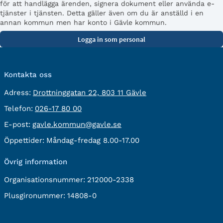
för att handlägga ärenden, signera dokument eller använda e-
tjänster i tjänsten. Detta gäller även om du är anställd i en
annan kommun men har konto i Gävle kommun.
Kontakta oss
besöksadress:
Adress:
Drottninggatan 22, 803 11 Gävle
Telefon:
Telefon:
026-17 80 00
E-
E-post:
gavle.kommun@gavle.se
post:
Öppettider:
Måndag-fredag 8.00-17.00
Övrig information
Organisationsnummer:
212000-2338
Plusgironummer:
14808-0