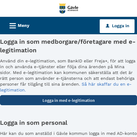
Välkommen
till
tjänster
L
Meny
Logga in
u
-
Gävle
Logga in som medborgare/företagare med e-
kommun
legitimation
Använd din e-legitimation, som BankID eller Freja+, för att logga
in och använda e-tjänster eller följa dina ärenden på Mina
sidor. Med e-legitimation kan kommunen säkerställa att det är
rätt person som använder e-tjänsterna och att endast behöriga
personer får tillgång till sina ärenden.
Så här skaffar du en e-
legitimation.
Logga in som personal
Här kan du som anställd i Gävle kommun logga in med AD-konto