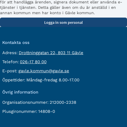
för att handlägga ärenden, signera dokument eller använda e-
tjänster i tjänsten. Detta gäller även om du är anställd i en
annan kommun men har konto i Gävle kommun.
Kontakta oss
besöksadress:
Adress:
Drottninggatan 22, 803 11 Gävle
Telefon:
Telefon:
026-17 80 00
E-
E-post:
gavle.kommun@gavle.se
post:
Öppettider:
Måndag-fredag 8.00-17.00
Övrig information
Organisationsnummer:
212000-2338
Plusgironummer:
14808-0