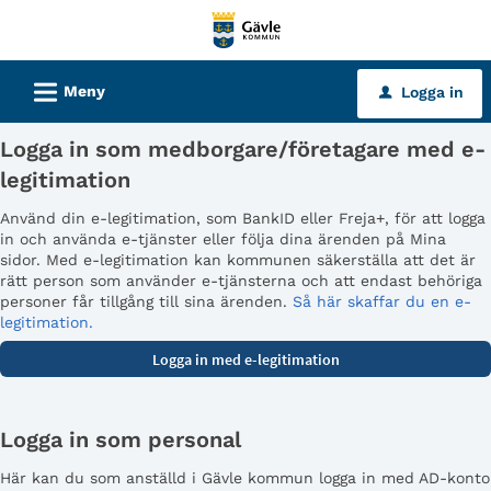
Välkommen
till
tjänster
L
Meny
Logga in
u
-
Gävle
Logga in som medborgare/företagare med e-
kommun
legitimation
Använd din e-legitimation, som BankID eller Freja+, för att logga
in och använda e-tjänster eller följa dina ärenden på Mina
sidor. Med e-legitimation kan kommunen säkerställa att det är
rätt person som använder e-tjänsterna och att endast behöriga
personer får tillgång till sina ärenden.
Så här skaffar du en e-
legitimation.
Logga in som personal
Här kan du som anställd i Gävle kommun logga in med AD-konto