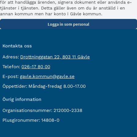
för att handlägga ärenden, signera dokument eller använda e-
tjänster i tjänsten. Detta gäller även om du är anställd i en
annan kommun men har konto i Gävle kommun.
Kontakta oss
besöksadress:
Adress:
Drottninggatan 22, 803 11 Gävle
Telefon:
Telefon:
026-17 80 00
E-
E-post:
gavle.kommun@gavle.se
post:
Öppettider:
Måndag-fredag 8.00-17.00
Övrig information
Organisationsnummer:
212000-2338
Plusgironummer:
14808-0