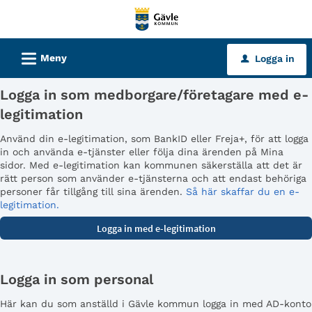
Välkommen
till
tjänster
L
Meny
Logga in
u
-
Gävle
Logga in som medborgare/företagare med e-
kommun
legitimation
Använd din e-legitimation, som BankID eller Freja+, för att logga
in och använda e-tjänster eller följa dina ärenden på Mina
sidor. Med e-legitimation kan kommunen säkerställa att det är
rätt person som använder e-tjänsterna och att endast behöriga
personer får tillgång till sina ärenden.
Så här skaffar du en e-
legitimation.
Logga in som personal
Här kan du som anställd i Gävle kommun logga in med AD-konto