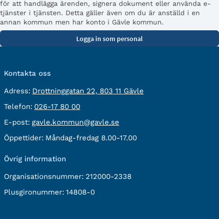
för att handlägga ärenden, signera dokument eller använda e-
tjänster i tjänsten. Detta gäller även om du är anställd i en
annan kommun men har konto i Gävle kommun.
Kontakta oss
besöksadress:
Adress:
Drottninggatan 22, 803 11 Gävle
Telefon:
Telefon:
026-17 80 00
E-
E-post:
gavle.kommun@gavle.se
post:
Öppettider:
Måndag-fredag 8.00-17.00
Övrig information
Organisationsnummer:
212000-2338
Plusgironummer:
14808-0