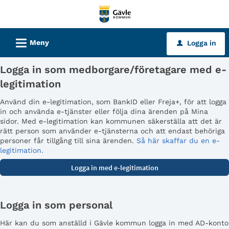
Välkommen
till
tjänster
L
Meny
Logga in
u
-
Gävle
Logga in som medborgare/företagare med e-
kommun
legitimation
Använd din e-legitimation, som BankID eller Freja+, för att logga
in och använda e-tjänster eller följa dina ärenden på Mina
sidor. Med e-legitimation kan kommunen säkerställa att det är
rätt person som använder e-tjänsterna och att endast behöriga
personer får tillgång till sina ärenden.
Så här skaffar du en e-
legitimation.
Logga in som personal
Här kan du som anställd i Gävle kommun logga in med AD-konto