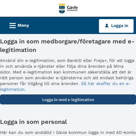
Välkommen
till
tjänster
L
Meny
Logga in
u
-
Gävle
Logga in som medborgare/företagare med e-
kommun
legitimation
Använd din e-legitimation, som BankID eller Freja+, för att logga
in och använda e-tjänster eller följa dina ärenden på Mina
sidor. Med e-legitimation kan kommunen säkerställa att det är
rätt person som använder e-tjänsterna och att endast behöriga
personer får tillgång till sina ärenden.
Så här skaffar du en e-
legitimation.
Logga in som personal
Här kan du som anställd i Gävle kommun logga in med AD-konto