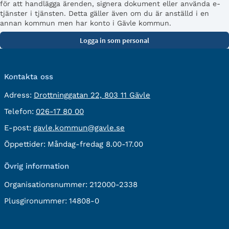
för att handlägga ärenden, signera dokument eller använda e-
tjänster i tjänsten. Detta gäller även om du är anställd i en
annan kommun men har konto i Gävle kommun.
Kontakta oss
besöksadress:
Adress:
Drottninggatan 22, 803 11 Gävle
Telefon:
Telefon:
026-17 80 00
E-
E-post:
gavle.kommun@gavle.se
post:
Öppettider:
Måndag-fredag 8.00-17.00
Övrig information
Organisationsnummer:
212000-2338
Plusgironummer:
14808-0