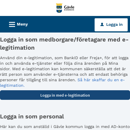
Välkommen
till
tjänster
L
Meny
Logga in
u
-
Gävle
Logga in som medborgare/företagare med e-
kommun
legitimation
Använd din e-legitimation, som BankID eller Freja+, för att logga
in och använda e-tjänster eller följa dina ärenden på Mina
sidor. Med e-legitimation kan kommunen säkerställa att det är
rätt person som använder e-tjänsterna och att endast behöriga
personer får tillgång till sina ärenden.
Så här skaffar du en e-
legitimation.
Logga in som personal
Här kan du som anställd i Gävle kommun logga in med AD-konto