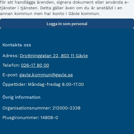
för att handlägga ärenden, signera dokument eller använda e-
tjänster i tjänsten. Detta gäller även om du är anställd i en
annan kommun men har konto i Gävle kommun.
Kontakta oss
besöksadress:
Adress:
Drottninggatan 22, 803 11 Gävle
Telefon:
Telefon:
026-17 80 00
E-
E-post:
gavle.kommun@gavle.se
post:
Öppettider:
Måndag-fredag 8.00-17.00
Övrig information
Organisationsnummer:
212000-2338
Plusgironummer:
14808-0