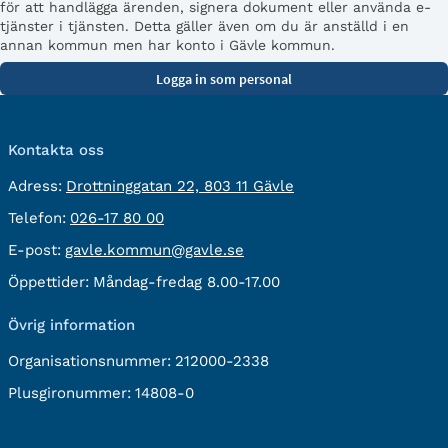
för att handlägga ärenden, signera dokument eller använda e-
tjänster i tjänsten. Detta gäller även om du är anställd i en
annan kommun men har konto i Gävle kommun.
Kontakta oss
besöksadress:
Adress:
Drottninggatan 22, 803 11 Gävle
Telefon:
Telefon:
026-17 80 00
E-
E-post:
gavle.kommun@gavle.se
post:
Öppettider:
Måndag-fredag 8.00-17.00
Övrig information
Organisationsnummer:
212000-2338
Plusgironummer:
14808-0