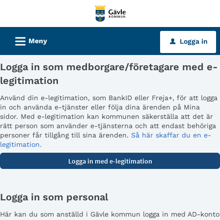
Välkommen
till
tjänster
L
Meny
Logga in
u
-
Gävle
Logga in som medborgare/företagare med e-
kommun
legitimation
Använd din e-legitimation, som BankID eller Freja+, för att logga
in och använda e-tjänster eller följa dina ärenden på Mina
sidor. Med e-legitimation kan kommunen säkerställa att det är
rätt person som använder e-tjänsterna och att endast behöriga
personer får tillgång till sina ärenden.
Så här skaffar du en e-
legitimation.
Logga in som personal
Här kan du som anställd i Gävle kommun logga in med AD-konto