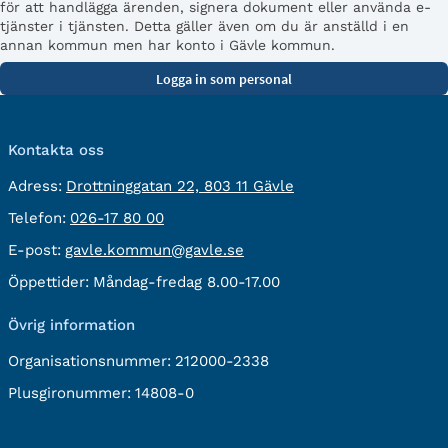
för att handlägga ärenden, signera dokument eller använda e-
tjänster i tjänsten. Detta gäller även om du är anställd i en
annan kommun men har konto i Gävle kommun.
Kontakta oss
besöksadress:
Adress:
Drottninggatan 22, 803 11 Gävle
Telefon:
Telefon:
026-17 80 00
E-
E-post:
gavle.kommun@gavle.se
post:
Öppettider:
Måndag-fredag 8.00-17.00
Övrig information
Organisationsnummer:
212000-2338
Plusgironummer:
14808-0