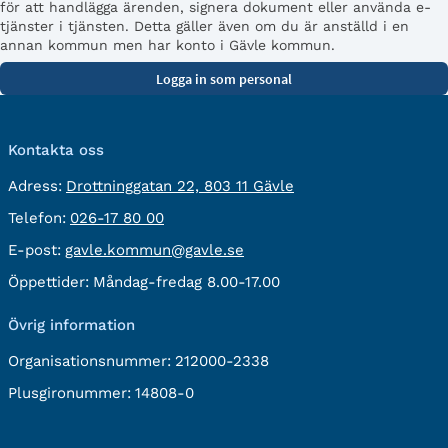
för att handlägga ärenden, signera dokument eller använda e-
tjänster i tjänsten. Detta gäller även om du är anställd i en
annan kommun men har konto i Gävle kommun.
Kontakta oss
besöksadress:
Adress:
Drottninggatan 22, 803 11 Gävle
Telefon:
Telefon:
026-17 80 00
E-
E-post:
gavle.kommun@gavle.se
post:
Öppettider:
Måndag-fredag 8.00-17.00
Övrig information
Organisationsnummer:
212000-2338
Plusgironummer:
14808-0