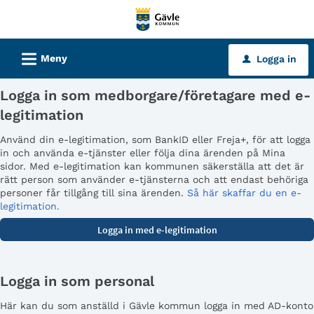
Välkommen
till
tjänster
L
Meny
Logga in
u
-
Gävle
Logga in som medborgare/företagare med e-
kommun
legitimation
Använd din e-legitimation, som BankID eller Freja+, för att logga
in och använda e-tjänster eller följa dina ärenden på Mina
sidor. Med e-legitimation kan kommunen säkerställa att det är
rätt person som använder e-tjänsterna och att endast behöriga
personer får tillgång till sina ärenden.
Så här skaffar du en e-
legitimation.
Logga in som personal
Här kan du som anställd i Gävle kommun logga in med AD-konto