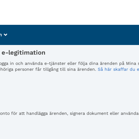
m
_
e-legitimation
 logga in och använda e-tjänster eller följa dina ärenden på Mina
öriga personer får tillgång till sina ärenden.
Så här skaffar du e
to för att handlägga ärenden, signera dokument eller använda e-