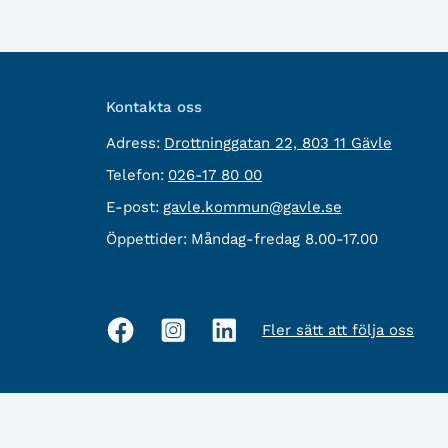
Kontakta oss
besöksadress:
Adress:
Drottninggatan 22, 803 11 Gävle
Telefon:
Telefon:
026-17 80 00
E-
E-post:
gavle.kommun@gavle.se
post:
Öppettider:
Måndag-fredag 8.00-17.00
Fler sätt att följa oss
Sociala
medier