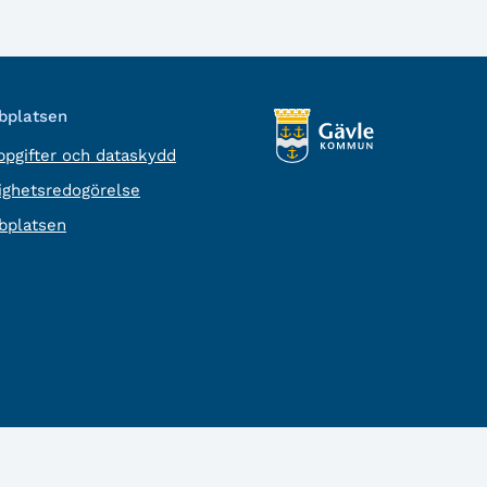
platsen
pgifter och dataskydd
lighetsredogörelse
platsen