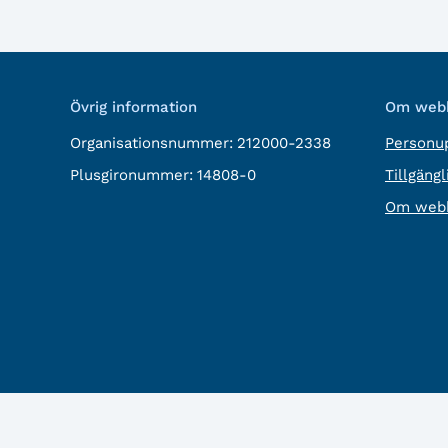
Övrig information
Om webb
Organisationsnummer:
212000-2338
Personup
Plusgironummer:
14808-0
Tillgäng
Om webb