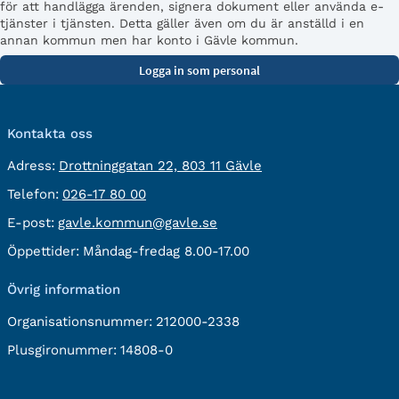
för att handlägga ärenden, signera dokument eller använda e-
tjänster i tjänsten. Detta gäller även om du är anställd i en
annan kommun men har konto i Gävle kommun.
Kontakta oss
besöksadress:
Adress:
Drottninggatan 22, 803 11 Gävle
Telefon:
Telefon:
026-17 80 00
E-
E-post:
gavle.kommun@gavle.se
post:
Öppettider:
Måndag-fredag 8.00-17.00
Övrig information
Organisationsnummer:
212000-2338
Plusgironummer:
14808-0