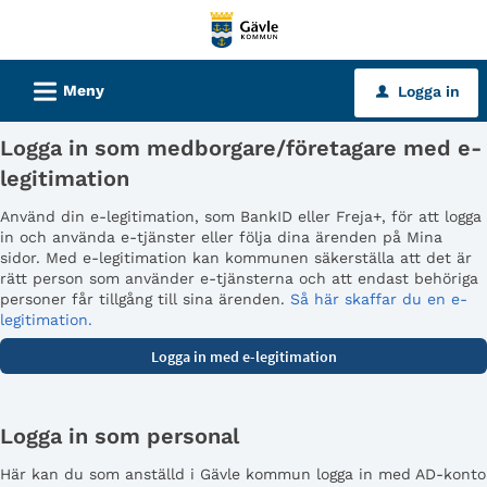
Välkommen
till
tjänster
L
Meny
Logga in
u
-
Gävle
Logga in som medborgare/företagare med e-
kommun
legitimation
Använd din e-legitimation, som BankID eller Freja+, för att logga
in och använda e-tjänster eller följa dina ärenden på Mina
sidor. Med e-legitimation kan kommunen säkerställa att det är
rätt person som använder e-tjänsterna och att endast behöriga
personer får tillgång till sina ärenden.
Så här skaffar du en e-
legitimation.
Logga in som personal
Här kan du som anställd i Gävle kommun logga in med AD-konto