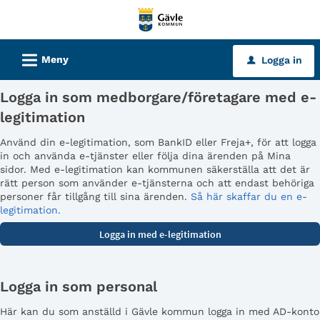
Välkommen
till
tjänster
L
Meny
Logga in
u
-
Gävle
Logga in som medborgare/företagare med e-
kommun
legitimation
Använd din e-legitimation, som BankID eller Freja+, för att logga
in och använda e-tjänster eller följa dina ärenden på Mina
sidor. Med e-legitimation kan kommunen säkerställa att det är
rätt person som använder e-tjänsterna och att endast behöriga
personer får tillgång till sina ärenden.
Så här skaffar du en e-
legitimation.
Logga in som personal
Här kan du som anställd i Gävle kommun logga in med AD-konto