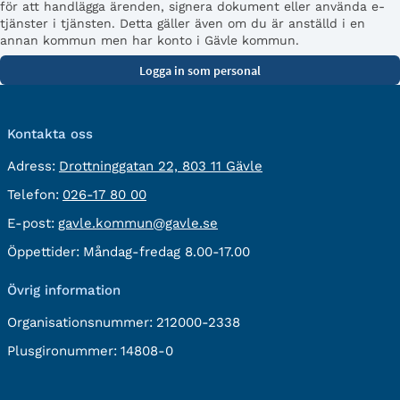
för att handlägga ärenden, signera dokument eller använda e-
tjänster i tjänsten. Detta gäller även om du är anställd i en
annan kommun men har konto i Gävle kommun.
Kontakta oss
besöksadress:
Adress:
Drottninggatan 22, 803 11 Gävle
Telefon:
Telefon:
026-17 80 00
E-
E-post:
gavle.kommun@gavle.se
post:
Öppettider:
Måndag-fredag 8.00-17.00
Övrig information
Organisationsnummer:
212000-2338
Plusgironummer:
14808-0