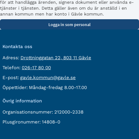
för att handlägga ärenden, signera dokument eller använda e-
tjänster i tjänsten. Detta gäller även om du är anställd i en
annan kommun men har konto i Gävle kommun.
Kontakta oss
besöksadress:
Adress:
Drottninggatan 22, 803 11 Gävle
Telefon:
Telefon:
026-17 80 00
E-
E-post:
gavle.kommun@gavle.se
post:
Öppettider:
Måndag-fredag 8.00-17.00
Övrig information
Organisationsnummer:
212000-2338
Plusgironummer:
14808-0