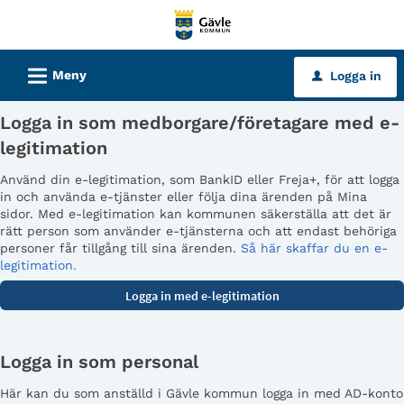
Välkommen
till
tjänster
L
Meny
Logga in
u
-
Gävle
Logga in som medborgare/företagare med e-
kommun
legitimation
Använd din e-legitimation, som BankID eller Freja+, för att logga
in och använda e-tjänster eller följa dina ärenden på Mina
sidor. Med e-legitimation kan kommunen säkerställa att det är
rätt person som använder e-tjänsterna och att endast behöriga
personer får tillgång till sina ärenden.
Så här skaffar du en e-
legitimation.
Logga in som personal
Här kan du som anställd i Gävle kommun logga in med AD-konto