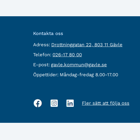
Kontakta oss
besöksadress:
Adress:
Drottninggatan 22, 803 11 Gävle
Telefon:
Telefon:
026-17 80 00
E-
E-post:
gavle.kommun@gavle.se
post:
Öppettider:
Måndag-fredag 8.00-17.00
Fler sätt att följa oss
Sociala
medier