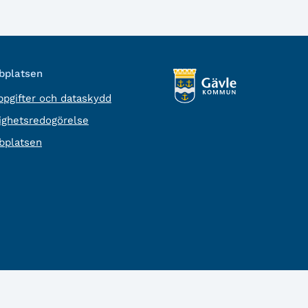
platsen
pgifter och dataskydd
lighetsredogörelse
platsen