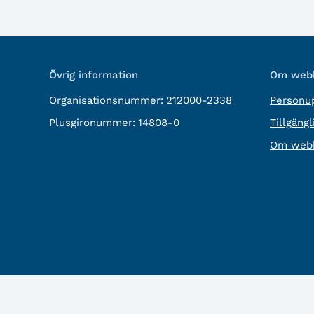
Övrig information
Om webb
Organisationsnummer:
212000-2338
Personup
Plusgironummer:
14808-0
Tillgäng
Om webb