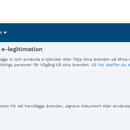
m
_
e-legitimation
 logga in och använda e-tjänster eller följa dina ärenden på Mina
öriga personer får tillgång till sina ärenden.
Så här skaffar du e
to för att handlägga ärenden, signera dokument eller använda e-