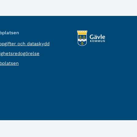
platsen
pgifter och dataskydd
lighetsredogörelse
platsen