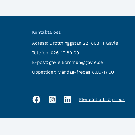
Kontakta oss
besöksadress:
Adress:
Drottninggatan 22, 803 11 Gävle
Telefon:
Telefon:
026-17 80 00
E-
E-post:
gavle.kommun@gavle.se
post:
Öppettider:
Måndag-fredag 8.00-17.00
Fler sätt att följa oss
Sociala
medier