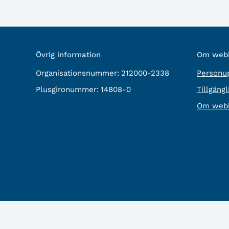
Övrig information
Om webb
Organisationsnummer:
212000-2338
Personup
Plusgironummer:
14808-0
Tillgäng
Om webb