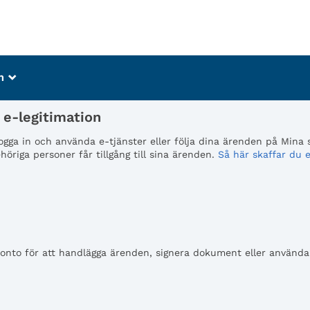
m
_
e-legitimation
 logga in och använda e-tjänster eller följa dina ärenden på Mina
öriga personer får tillgång till sina ärenden.
Så här skaffar du e
to för att handlägga ärenden, signera dokument eller använda e-