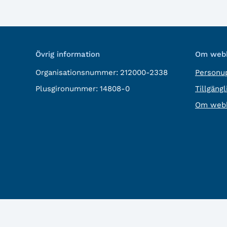
Övrig information
Om webb
Organisationsnummer:
212000-2338
Personup
Plusgironummer:
14808-0
Tillgäng
Om webb