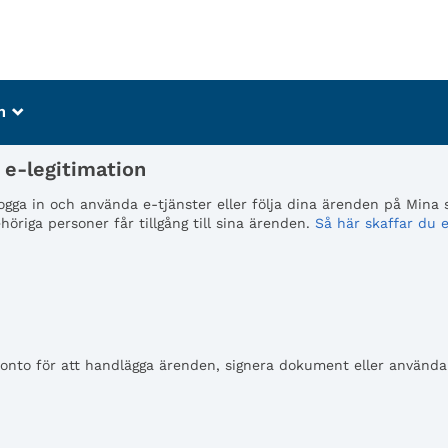
m
_
e-legitimation
 logga in och använda e-tjänster eller följa dina ärenden på Mina
öriga personer får tillgång till sina ärenden.
Så här skaffar du e
to för att handlägga ärenden, signera dokument eller använda e-