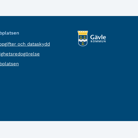
platsen
pgifter och dataskydd
lighetsredogörelse
platsen