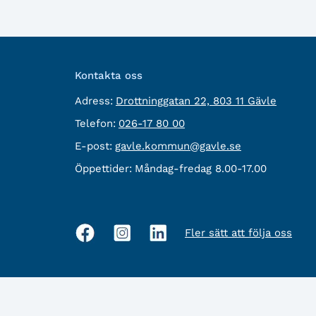
Kontakta oss
besöksadress:
Adress:
Drottninggatan 22, 803 11 Gävle
Telefon:
Telefon:
026-17 80 00
E-
E-post:
gavle.kommun@gavle.se
post:
Öppettider:
Måndag-fredag 8.00-17.00
Fler sätt att följa oss
Sociala
medier