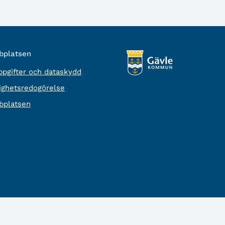
platsen
pgifter och dataskydd
lighetsredogörelse
platsen