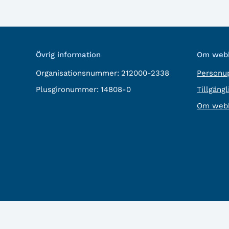
Övrig information
Om webb
Organisationsnummer:
212000-2338
Personup
Plusgironummer:
14808-0
Tillgäng
Om webb