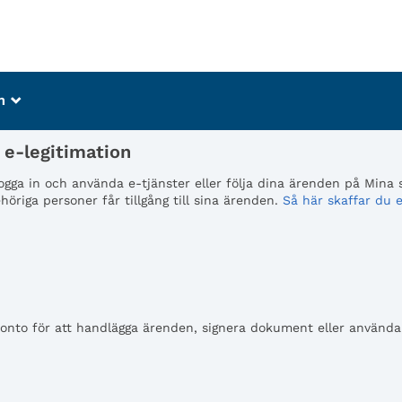
m
_
e-legitimation
 logga in och använda e-tjänster eller följa dina ärenden på Mina
öriga personer får tillgång till sina ärenden.
Så här skaffar du e
to för att handlägga ärenden, signera dokument eller använda e-