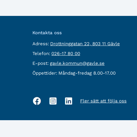
Kontakta oss
besöksadress:
Adress:
Drottninggatan 22, 803 11 Gävle
Telefon:
Telefon:
026-17 80 00
E-
E-post:
gavle.kommun@gavle.se
post:
Öppettider:
Måndag-fredag 8.00-17.00
Fler sätt att följa oss
Sociala
medier