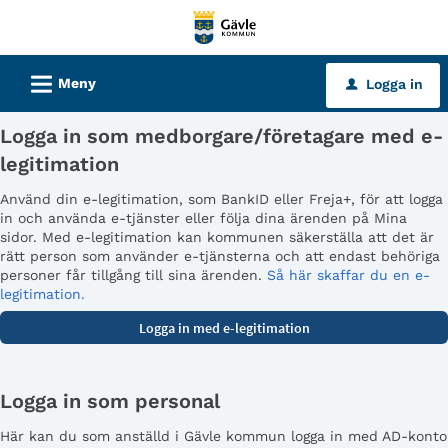
Välkommen
till
tjänster
L
Meny
Logga in
u
-
Gävle
Logga in som medborgare/företagare med e-
kommun
legitimation
Använd din e-legitimation, som BankID eller Freja+, för att logga
in och använda e-tjänster eller följa dina ärenden på Mina
sidor. Med e-legitimation kan kommunen säkerställa att det är
rätt person som använder e-tjänsterna och att endast behöriga
personer får tillgång till sina ärenden.
Så här skaffar du en e-
legitimation.
Logga in som personal
Här kan du som anställd i Gävle kommun logga in med AD-konto