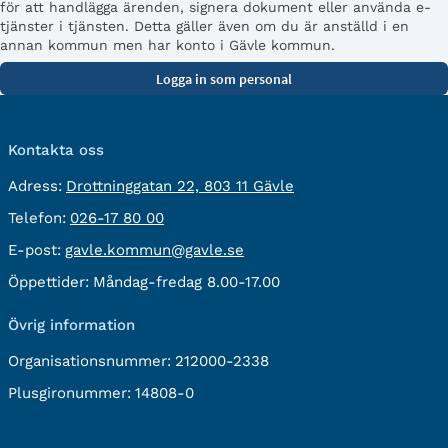
för att handlägga ärenden, signera dokument eller använda e-
tjänster i tjänsten. Detta gäller även om du är anställd i en
annan kommun men har konto i Gävle kommun.
Kontakta oss
besöksadress:
Adress:
Drottninggatan 22, 803 11 Gävle
Telefon:
Telefon:
026-17 80 00
E-
E-post:
gavle.kommun@gavle.se
post:
Öppettider:
Måndag-fredag 8.00-17.00
Övrig information
Organisationsnummer:
212000-2338
Plusgironummer:
14808-0