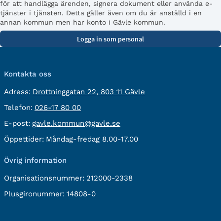
för att handlägga ärenden, signera dokument eller använda e-
tjänster i tjänsten. Detta gäller även om du är anställd i en
annan kommun men har konto i Gävle kommun.
Kontakta oss
besöksadress:
Adress:
Drottninggatan 22, 803 11 Gävle
Telefon:
Telefon:
026-17 80 00
E-
E-post:
gavle.kommun@gavle.se
post:
Öppettider:
Måndag-fredag 8.00-17.00
Övrig information
Organisationsnummer:
212000-2338
Plusgironummer:
14808-0