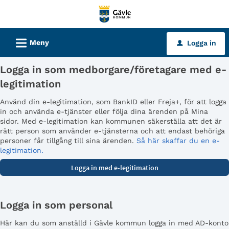
Välkommen
till
tjänster
L
Meny
Logga in
u
-
Gävle
Logga in som medborgare/företagare med e-
kommun
legitimation
Använd din e-legitimation, som BankID eller Freja+, för att logga
in och använda e-tjänster eller följa dina ärenden på Mina
sidor. Med e-legitimation kan kommunen säkerställa att det är
rätt person som använder e-tjänsterna och att endast behöriga
personer får tillgång till sina ärenden.
Så här skaffar du en e-
legitimation.
Logga in som personal
Här kan du som anställd i Gävle kommun logga in med AD-konto