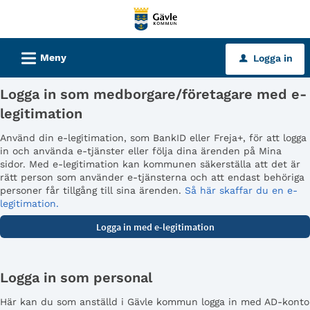
Välkommen
till
tjänster
L
Meny
Logga in
u
-
Gävle
Logga in som medborgare/företagare med e-
kommun
legitimation
Använd din e-legitimation, som BankID eller Freja+, för att logga
in och använda e-tjänster eller följa dina ärenden på Mina
sidor. Med e-legitimation kan kommunen säkerställa att det är
rätt person som använder e-tjänsterna och att endast behöriga
personer får tillgång till sina ärenden.
Så här skaffar du en e-
legitimation.
Logga in som personal
Här kan du som anställd i Gävle kommun logga in med AD-konto