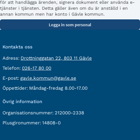
för att handlägga ärenden, signera dokument eller använda e-
tjänster i tjänsten. Detta gäller även om du är anställd i en
annan kommun men har konto i Gävle kommun.
Kontakta oss
besöksadress:
Adress:
Drottninggatan 22, 803 11 Gävle
Telefon:
Telefon:
026-17 80 00
E-
E-post:
gavle.kommun@gavle.se
post:
Öppettider:
Måndag-fredag 8.00-17.00
Övrig information
Organisationsnummer:
212000-2338
Plusgironummer:
14808-0