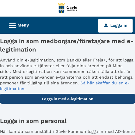
Välkommen
till
tjänster
L
Meny
Logga in
u
-
Gävle
Logga in som medborgare/företagare med e-
kommun
legitimation
Använd din e-legitimation, som BankID eller Freja+, för att logga
in och använda e-tjänster eller följa dina ärenden på Mina
sidor. Med e-legitimation kan kommunen säkerställa att det är
rätt person som använder e-tjänsterna och att endast behöriga
personer får tillgång till sina ärenden.
Så här skaffar du en e-
legitimation.
Logga in som personal
Här kan du som anställd i Gävle kommun logga in med AD-konto