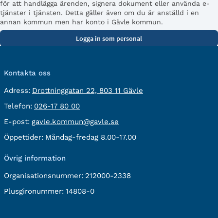
för att handlägga ärenden, signera dokument eller använda e-
tjänster i tjänsten. Detta gäller även om du är anställd i en
annan kommun men har konto i Gävle kommun.
Kontakta oss
besöksadress:
Adress:
Drottninggatan 22, 803 11 Gävle
Telefon:
Telefon:
026-17 80 00
E-
E-post:
gavle.kommun@gavle.se
post:
Öppettider:
Måndag-fredag 8.00-17.00
Övrig information
Organisationsnummer:
212000-2338
Plusgironummer:
14808-0