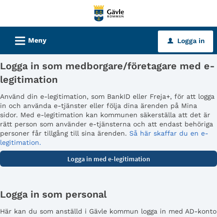
Välkommen
till
tjänster
L
Meny
Logga in
u
-
Gävle
Logga in som medborgare/företagare med e-
kommun
legitimation
Använd din e-legitimation, som BankID eller Freja+, för att logga
in och använda e-tjänster eller följa dina ärenden på Mina
sidor. Med e-legitimation kan kommunen säkerställa att det är
rätt person som använder e-tjänsterna och att endast behöriga
personer får tillgång till sina ärenden.
Så här skaffar du en e-
legitimation.
Logga in som personal
Här kan du som anställd i Gävle kommun logga in med AD-konto