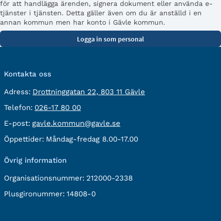
för att handlägga ärenden, signera dokument eller använda e-
tjänster i tjänsten. Detta gäller även om du är anställd i en
annan kommun men har konto i Gävle kommun.
Kontakta oss
besöksadress:
Adress:
Drottninggatan 22, 803 11 Gävle
Telefon:
Telefon:
026-17 80 00
E-
E-post:
gavle.kommun@gavle.se
post:
Öppettider:
Måndag-fredag 8.00-17.00
Övrig information
Organisationsnummer:
212000-2338
Plusgironummer:
14808-0