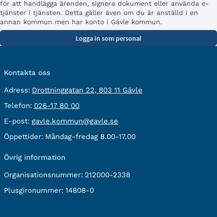
för att handlägga ärenden, signera dokument eller använda e-
tjänster i tjänsten. Detta gäller även om du är anställd i en
annan kommun men har konto i Gävle kommun.
Kontakta oss
besöksadress:
Adress:
Drottninggatan 22, 803 11 Gävle
Telefon:
Telefon:
026-17 80 00
E-
E-post:
gavle.kommun@gavle.se
post:
Öppettider:
Måndag-fredag 8.00-17.00
Övrig information
Organisationsnummer:
212000-2338
Plusgironummer:
14808-0