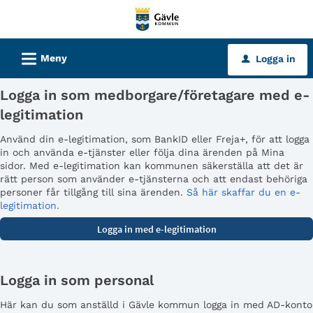
Välkommen
till
tjänster
L
Meny
Logga in
u
-
Gävle
Logga in som medborgare/företagare med e-
kommun
legitimation
Använd din e-legitimation, som BankID eller Freja+, för att logga
in och använda e-tjänster eller följa dina ärenden på Mina
sidor. Med e-legitimation kan kommunen säkerställa att det är
rätt person som använder e-tjänsterna och att endast behöriga
personer får tillgång till sina ärenden.
Så här skaffar du en e-
legitimation.
Logga in som personal
Här kan du som anställd i Gävle kommun logga in med AD-konto