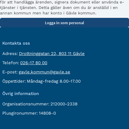
för att handlägga ärenden, signera dokument eller använda e-
tjänster i tjänsten. Detta gäller även om du är anställd i en
annan kommun men har konto i Gävle kommun.
Kontakta oss
besöksadress:
Adress:
Drottninggatan 22, 803 11 Gävle
Telefon:
Telefon:
026-17 80 00
E-
E-post:
gavle.kommun@gavle.se
post:
Öppettider:
Måndag-fredag 8.00-17.00
Övrig information
Organisationsnummer:
212000-2338
Plusgironummer:
14808-0