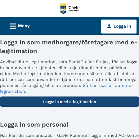
Välkommen
till
tjänster
L
Meny
Logga in
u
-
Gävle
Logga in som medborgare/företagare med e-
kommun
legitimation
Använd din e-legitimation, som BankID eller Freja+, för att logga
in och använda e-tjänster eller följa dina ärenden på Mina
sidor. Med e-legitimation kan kommunen säkerställa att det är
rätt person som använder e-tjänsterna och att endast behöriga
personer får tillgång till sina ärenden.
Så här skaffar du en e-
legitimation.
Logga in som personal
Här kan du som anställd i Gävle kommun logga in med AD-konto