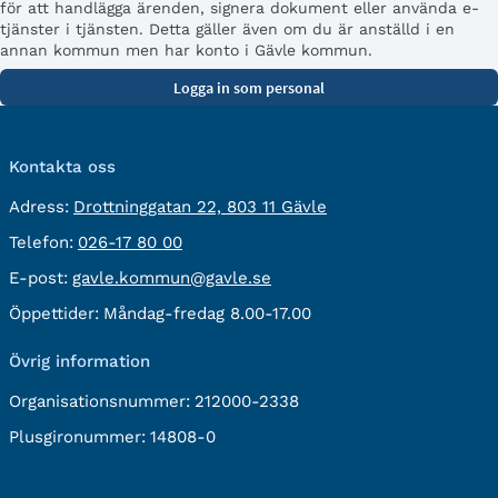
för att handlägga ärenden, signera dokument eller använda e-
tjänster i tjänsten. Detta gäller även om du är anställd i en
annan kommun men har konto i Gävle kommun.
Kontakta oss
besöksadress:
Adress:
Drottninggatan 22, 803 11 Gävle
Telefon:
Telefon:
026-17 80 00
E-
E-post:
gavle.kommun@gavle.se
post:
Öppettider:
Måndag-fredag 8.00-17.00
Övrig information
Organisationsnummer:
212000-2338
Plusgironummer:
14808-0