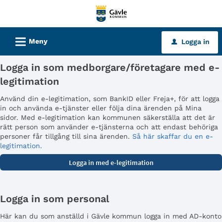
Välkommen
till
tjänster
L
Meny
Logga in
u
-
Gävle
Logga in som medborgare/företagare med e-
kommun
legitimation
Använd din e-legitimation, som BankID eller Freja+, för att logga
in och använda e-tjänster eller följa dina ärenden på Mina
sidor. Med e-legitimation kan kommunen säkerställa att det är
rätt person som använder e-tjänsterna och att endast behöriga
personer får tillgång till sina ärenden.
Så här skaffar du en e-
legitimation.
Logga in som personal
Här kan du som anställd i Gävle kommun logga in med AD-konto