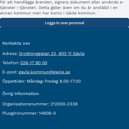
för att handlägga ärenden, signera dokument eller använda e-
tjänster i tjänsten. Detta gäller även om du är anställd i en
annan kommun men har konto i Gävle kommun.
Kontakta oss
besöksadress:
Adress:
Drottninggatan 22, 803 11 Gävle
Telefon:
Telefon:
026-17 80 00
E-
E-post:
gavle.kommun@gavle.se
post:
Öppettider:
Måndag-fredag 8.00-17.00
Övrig information
Organisationsnummer:
212000-2338
Plusgironummer:
14808-0