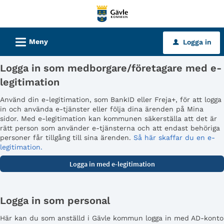
Välkommen
till
tjänster
L
Meny
Logga in
u
-
Gävle
Logga in som medborgare/företagare med e-
kommun
legitimation
Använd din e-legitimation, som BankID eller Freja+, för att logga
in och använda e-tjänster eller följa dina ärenden på Mina
sidor. Med e-legitimation kan kommunen säkerställa att det är
rätt person som använder e-tjänsterna och att endast behöriga
personer får tillgång till sina ärenden.
Så här skaffar du en e-
legitimation.
Logga in som personal
Här kan du som anställd i Gävle kommun logga in med AD-konto