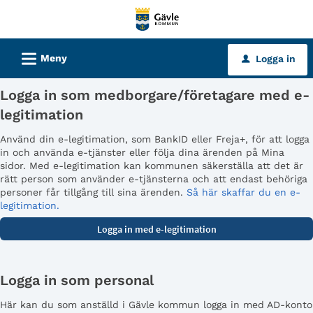
Välkommen
till
tjänster
L
Meny
Logga in
u
-
Gävle
Logga in som medborgare/företagare med e-
kommun
legitimation
Använd din e-legitimation, som BankID eller Freja+, för att logga
in och använda e-tjänster eller följa dina ärenden på Mina
sidor. Med e-legitimation kan kommunen säkerställa att det är
rätt person som använder e-tjänsterna och att endast behöriga
personer får tillgång till sina ärenden.
Så här skaffar du en e-
legitimation.
Logga in som personal
Här kan du som anställd i Gävle kommun logga in med AD-konto