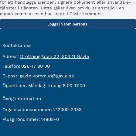
för att handlägga ärenden, signera dokument eller använda e-
tjänster i tjänsten. Detta gäller även om du är anställd i en
annan kommun men har konto i Gävle kommun.
Kontakta oss
besöksadress:
Adress:
Drottninggatan 22, 803 11 Gävle
Telefon:
Telefon:
026-17 80 00
E-
E-post:
gavle.kommun@gavle.se
post:
Öppettider:
Måndag-fredag 8.00-17.00
Övrig information
Organisationsnummer:
212000-2338
Plusgironummer:
14808-0