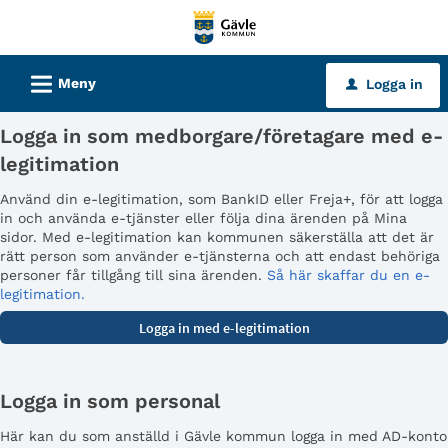
Välkommen
till
tjänster
L
Meny
Logga in
u
-
Gävle
Logga in som medborgare/företagare med e-
kommun
legitimation
Använd din e-legitimation, som BankID eller Freja+, för att logga
in och använda e-tjänster eller följa dina ärenden på Mina
sidor. Med e-legitimation kan kommunen säkerställa att det är
rätt person som använder e-tjänsterna och att endast behöriga
personer får tillgång till sina ärenden.
Så här skaffar du en e-
legitimation.
Logga in som personal
Här kan du som anställd i Gävle kommun logga in med AD-konto