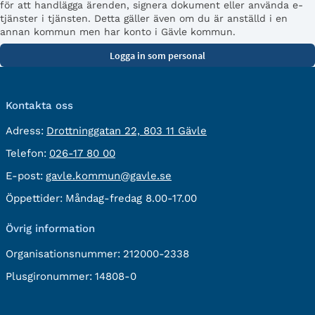
för att handlägga ärenden, signera dokument eller använda e-
tjänster i tjänsten. Detta gäller även om du är anställd i en
annan kommun men har konto i Gävle kommun.
Kontakta oss
besöksadress:
Adress:
Drottninggatan 22, 803 11 Gävle
Telefon:
Telefon:
026-17 80 00
E-
E-post:
gavle.kommun@gavle.se
post:
Öppettider:
Måndag-fredag 8.00-17.00
Övrig information
Organisationsnummer:
212000-2338
Plusgironummer:
14808-0