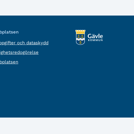
platsen
pgifter och dataskydd
lighetsredogörelse
platsen