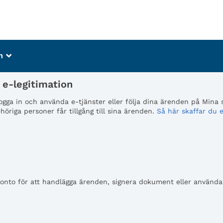
m
_
e-legitimation
 logga in och använda e-tjänster eller följa dina ärenden på Mina
öriga personer får tillgång till sina ärenden.
Så här skaffar du e
to för att handlägga ärenden, signera dokument eller använda e-