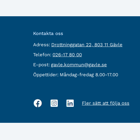
Kontakta oss
besöksadress:
Adress:
Drottninggatan 22, 803 11 Gävle
Telefon:
Telefon:
026-17 80 00
E-
E-post:
gavle.kommun@gavle.se
post:
Öppettider:
Måndag-fredag 8.00-17.00
Fler sätt att följa oss
Sociala
medier