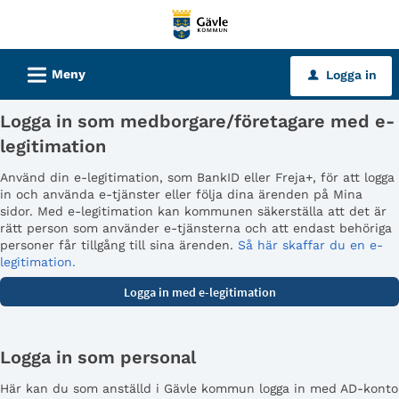
Välkommen
till
tjänster
L
Meny
Logga in
u
-
Gävle
Logga in som medborgare/företagare med e-
kommun
legitimation
Använd din e-legitimation, som BankID eller Freja+, för att logga
in och använda e-tjänster eller följa dina ärenden på Mina
sidor. Med e-legitimation kan kommunen säkerställa att det är
rätt person som använder e-tjänsterna och att endast behöriga
personer får tillgång till sina ärenden.
Så här skaffar du en e-
legitimation.
Logga in som personal
Här kan du som anställd i Gävle kommun logga in med AD-konto