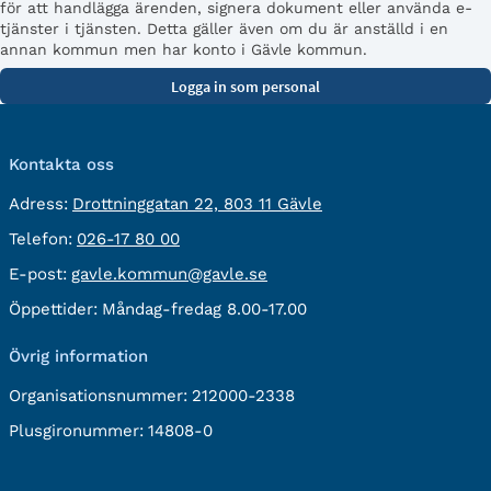
för att handlägga ärenden, signera dokument eller använda e-
tjänster i tjänsten. Detta gäller även om du är anställd i en
annan kommun men har konto i Gävle kommun.
Kontakta oss
besöksadress:
Adress:
Drottninggatan 22, 803 11 Gävle
Telefon:
Telefon:
026-17 80 00
E-
E-post:
gavle.kommun@gavle.se
post:
Öppettider:
Måndag-fredag 8.00-17.00
Övrig information
Organisationsnummer:
212000-2338
Plusgironummer:
14808-0