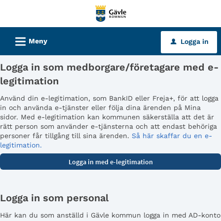
Välkommen
till
tjänster
L
Meny
Logga in
u
-
Gävle
Logga in som medborgare/företagare med e-
kommun
legitimation
Använd din e-legitimation, som BankID eller Freja+, för att logga
in och använda e-tjänster eller följa dina ärenden på Mina
sidor. Med e-legitimation kan kommunen säkerställa att det är
rätt person som använder e-tjänsterna och att endast behöriga
personer får tillgång till sina ärenden.
Så här skaffar du en e-
legitimation.
Logga in som personal
Här kan du som anställd i Gävle kommun logga in med AD-konto