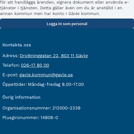
för att handlägga ärenden, signera dokument eller använda e-
tjänster i tjänsten. Detta gäller även om du är anställd i en
annan kommun men har konto i Gävle kommun.
Kontakta oss
besöksadress:
Adress:
Drottninggatan 22, 803 11 Gävle
Telefon:
Telefon:
026-17 80 00
E-
E-post:
gavle.kommun@gavle.se
post:
Öppettider:
Måndag-fredag 8.00-17.00
Övrig information
Organisationsnummer:
212000-2338
Plusgironummer:
14808-0