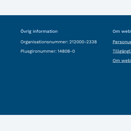
Övrig information
Om webb
Organisationsnummer:
212000-2338
Personup
Plusgironummer:
14808-0
Tillgäng
Om webb