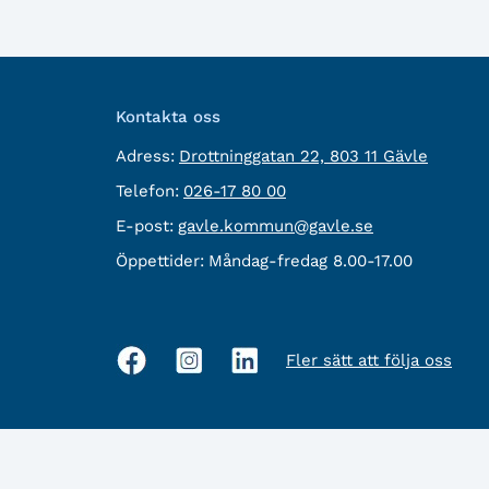
Kontakta oss
besöksadress:
Adress:
Drottninggatan 22, 803 11 Gävle
Telefon:
Telefon:
026-17 80 00
E-
E-post:
gavle.kommun@gavle.se
post:
Öppettider:
Måndag-fredag 8.00-17.00
Fler sätt att följa oss
Sociala
medier