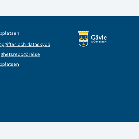
platsen
pgifter och dataskydd
lighetsredogörelse
platsen