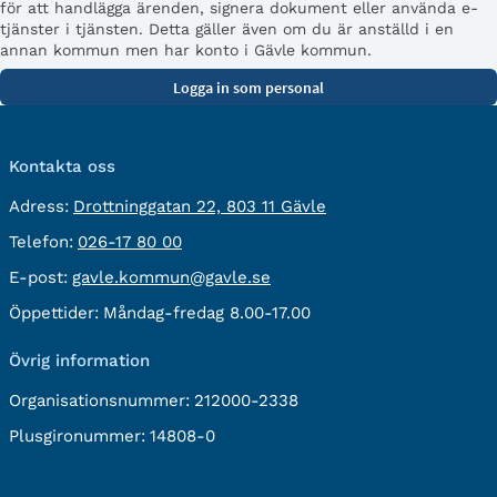
för att handlägga ärenden, signera dokument eller använda e-
tjänster i tjänsten. Detta gäller även om du är anställd i en
annan kommun men har konto i Gävle kommun.
Kontakta oss
besöksadress:
Adress:
Drottninggatan 22, 803 11 Gävle
Telefon:
Telefon:
026-17 80 00
E-
E-post:
gavle.kommun@gavle.se
post:
Öppettider:
Måndag-fredag 8.00-17.00
Övrig information
Organisationsnummer:
212000-2338
Plusgironummer:
14808-0