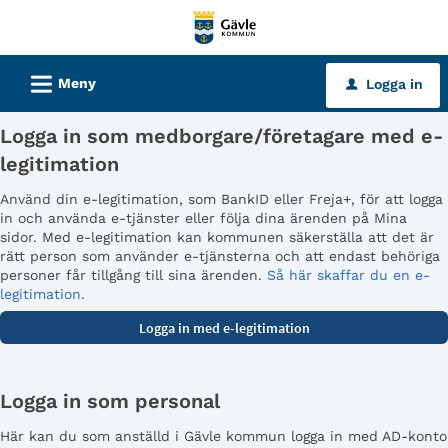
Välkommen
till
tjänster
L
Meny
Logga in
u
-
Gävle
Logga in som medborgare/företagare med e-
kommun
legitimation
Använd din e-legitimation, som BankID eller Freja+, för att logga
in och använda e-tjänster eller följa dina ärenden på Mina
sidor. Med e-legitimation kan kommunen säkerställa att det är
rätt person som använder e-tjänsterna och att endast behöriga
personer får tillgång till sina ärenden.
Så här skaffar du en e-
legitimation.
Logga in som personal
Här kan du som anställd i Gävle kommun logga in med AD-konto