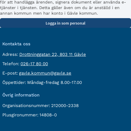
för att handlägga ärenden, signera dokument eller använda e-
tjänster i tjänsten. Detta gäller även om du är anställd i en
annan kommun men har konto i Gävle kommun.
Kontakta oss
besöksadress:
Adress:
Drottninggatan 22, 803 11 Gävle
Telefon:
Telefon:
026-17 80 00
E-
E-post:
gavle.kommun@gavle.se
post:
Öppettider:
Måndag-fredag 8.00-17.00
Övrig information
Organisationsnummer:
212000-2338
Plusgironummer:
14808-0