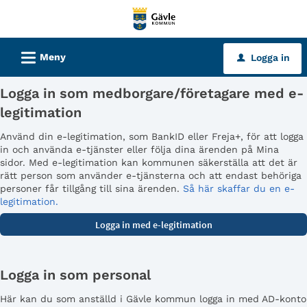
Välkommen
till
tjänster
L
Meny
Logga in
u
-
Gävle
Logga in som medborgare/företagare med e-
kommun
legitimation
Använd din e-legitimation, som BankID eller Freja+, för att logga
in och använda e-tjänster eller följa dina ärenden på Mina
sidor. Med e-legitimation kan kommunen säkerställa att det är
rätt person som använder e-tjänsterna och att endast behöriga
personer får tillgång till sina ärenden.
Så här skaffar du en e-
legitimation.
Logga in som personal
Här kan du som anställd i Gävle kommun logga in med AD-konto