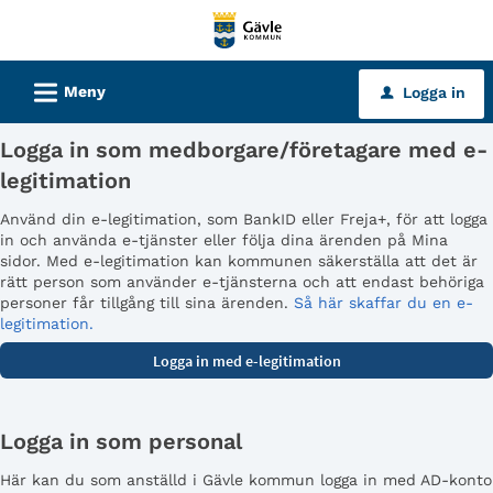
Välkommen
till
tjänster
L
Meny
Logga in
u
-
Gävle
Logga in som medborgare/företagare med e-
kommun
legitimation
Använd din e-legitimation, som BankID eller Freja+, för att logga
in och använda e-tjänster eller följa dina ärenden på Mina
sidor. Med e-legitimation kan kommunen säkerställa att det är
rätt person som använder e-tjänsterna och att endast behöriga
personer får tillgång till sina ärenden.
Så här skaffar du en e-
legitimation.
Logga in som personal
Här kan du som anställd i Gävle kommun logga in med AD-konto