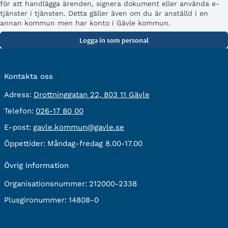
för att handlägga ärenden, signera dokument eller använda e-
tjänster i tjänsten. Detta gäller även om du är anställd i en
annan kommun men har konto i Gävle kommun.
Kontakta oss
besöksadress:
Adress:
Drottninggatan 22, 803 11 Gävle
Telefon:
Telefon:
026-17 80 00
E-
E-post:
gavle.kommun@gavle.se
post:
Öppettider:
Måndag-fredag 8.00-17.00
Övrig information
Organisationsnummer:
212000-2338
Plusgironummer:
14808-0