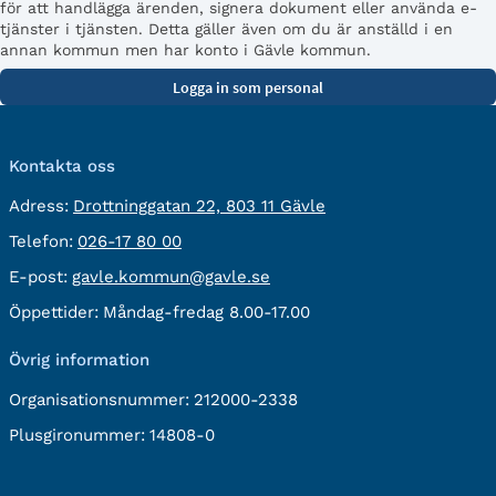
för att handlägga ärenden, signera dokument eller använda e-
tjänster i tjänsten. Detta gäller även om du är anställd i en
annan kommun men har konto i Gävle kommun.
Kontakta oss
besöksadress:
Adress:
Drottninggatan 22, 803 11 Gävle
Telefon:
Telefon:
026-17 80 00
E-
E-post:
gavle.kommun@gavle.se
post:
Öppettider:
Måndag-fredag 8.00-17.00
Övrig information
Organisationsnummer:
212000-2338
Plusgironummer:
14808-0