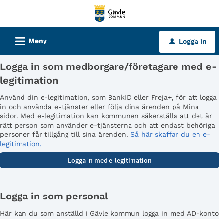
Välkommen
till
tjänster
L
Meny
Logga in
u
-
Gävle
Logga in som medborgare/företagare med e-
kommun
legitimation
Använd din e-legitimation, som BankID eller Freja+, för att logga
in och använda e-tjänster eller följa dina ärenden på Mina
sidor. Med e-legitimation kan kommunen säkerställa att det är
rätt person som använder e-tjänsterna och att endast behöriga
personer får tillgång till sina ärenden.
Så här skaffar du en e-
legitimation.
Logga in som personal
Här kan du som anställd i Gävle kommun logga in med AD-konto