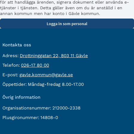
för att handlägga ärenden, signera dokument eller använda e-
tjänster i tjänsten. Detta gäller även om du är anställd i en
annan kommun men har konto i Gävle kommun.
Kontakta oss
besöksadress:
Adress:
Drottninggatan 22, 803 11 Gävle
Telefon:
Telefon:
026-17 80 00
E-
E-post:
gavle.kommun@gavle.se
post:
Öppettider:
Måndag-fredag 8.00-17.00
Övrig information
Organisationsnummer:
212000-2338
Plusgironummer:
14808-0