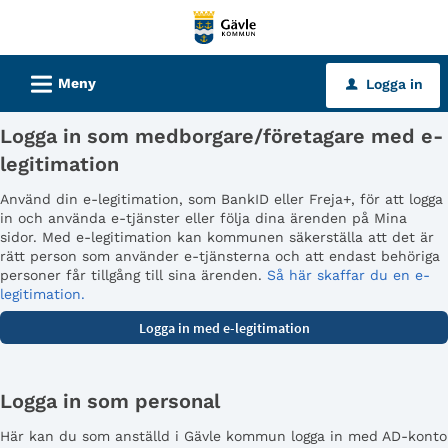
Välkommen
till
tjänster
L
Meny
Logga in
u
-
Gävle
Logga in som medborgare/företagare med e-
kommun
legitimation
Använd din e-legitimation, som BankID eller Freja+, för att logga
in och använda e-tjänster eller följa dina ärenden på Mina
sidor. Med e-legitimation kan kommunen säkerställa att det är
rätt person som använder e-tjänsterna och att endast behöriga
personer får tillgång till sina ärenden.
Så här skaffar du en e-
legitimation.
Logga in som personal
Här kan du som anställd i Gävle kommun logga in med AD-konto