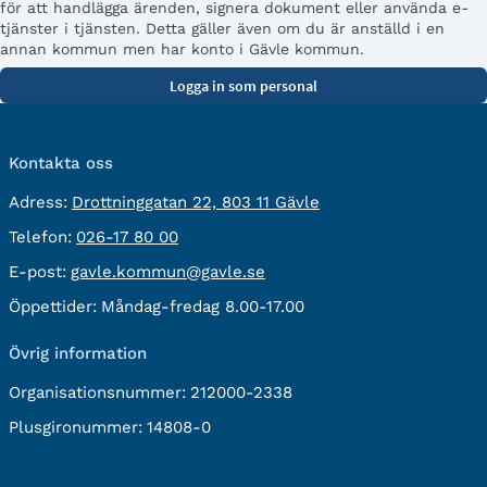
för att handlägga ärenden, signera dokument eller använda e-
tjänster i tjänsten. Detta gäller även om du är anställd i en
annan kommun men har konto i Gävle kommun.
Kontakta oss
besöksadress:
Adress:
Drottninggatan 22, 803 11 Gävle
Telefon:
Telefon:
026-17 80 00
E-
E-post:
gavle.kommun@gavle.se
post:
Öppettider:
Måndag-fredag 8.00-17.00
Övrig information
Organisationsnummer:
212000-2338
Plusgironummer:
14808-0