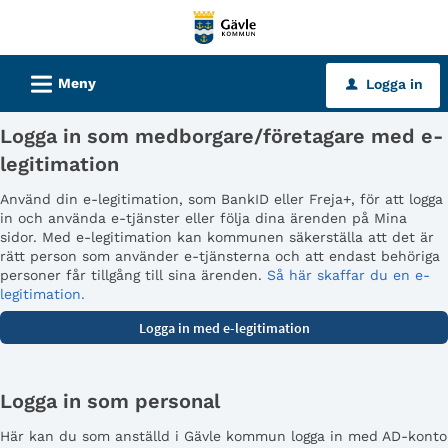
Välkommen
till
tjänster
L
Meny
Logga in
u
-
Gävle
Logga in som medborgare/företagare med e-
kommun
legitimation
Använd din e-legitimation, som BankID eller Freja+, för att logga
in och använda e-tjänster eller följa dina ärenden på Mina
sidor. Med e-legitimation kan kommunen säkerställa att det är
rätt person som använder e-tjänsterna och att endast behöriga
personer får tillgång till sina ärenden.
Så här skaffar du en e-
legitimation.
Logga in som personal
Här kan du som anställd i Gävle kommun logga in med AD-konto